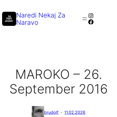
Preskoči
na
Naredi Nekaj Za
Instagra
vsebino
Facebook
Naravo
MAROKO – 26.
September 2016
·
brudolf
11.02.2026