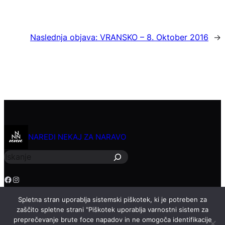
Naslednja objava:
VRANSKO – 8. Oktober 2016
→
I
NAREDI NEKAJ ZA NARAVO
š
č
i
Facebook
Instagram
Spletna stran uporablja sistemski piškotek, ki je potreben za
zaščito spletne strani "Piškotek uporablja varnostni sistem za
preprečevanje brute foce napadov in ne omogoča identifikacije
Copyright © 2026 – Aero FSE Theme By
WP
Na vrh