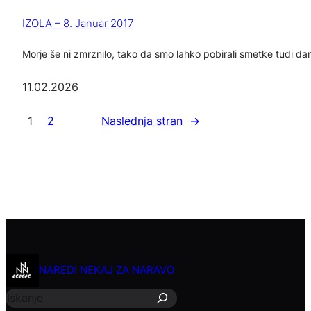
IZOLA – 8. Januar 2017
Morje še ni zmrznilo, tako da smo lahko pobirali smetke tudi 
11.02.2026
1
2
Naslednja stran
→
I
NAREDI NEKAJ ZA NARAVO
š
č
i