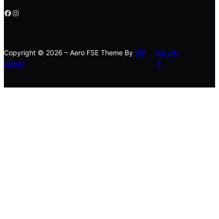
Facebook
Instagram
Copyright © 2026 – Aero FSE Theme By
WP
Na vrh
Plover
↑