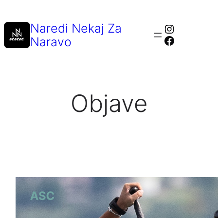
Preskoči
na
Naredi Nekaj Za
Instagra
vsebino
Facebook
Naravo
Objave